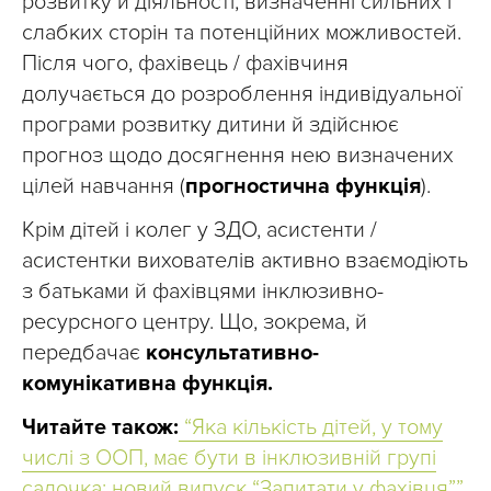
розвитку й діяльності, визначенні сильних і
слабких сторін та потенційних можливостей.
Після чого, фахівець / фахівчиня
долучається до розроблення індивідуальної
програми розвитку дитини й здійснює
прогноз щодо досягнення нею визначених
цілей навчання (
прогностична функція
).
Крім дітей і колег у ЗДО, асистенти /
асистентки вихователів активно взаємодіють
з батьками й фахівцями інклюзивно-
ресурсного центру. Що, зокрема, й
передбачає
консультативно-
комунікативна функція.
Читайте також:
“Яка кількість дітей, у тому
числі з ООП, має бути в інклюзивній групі
садочка: новий випуск “Запитати у фахівця””.