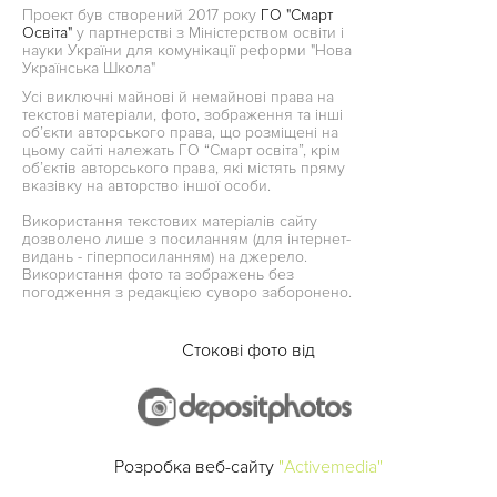
Проект був створений 2017 року
ГО "Смарт
Освіта"
у партнерстві з Міністерством освіти і
науки України для комунікації реформи "Нова
Українська Школа"
Усі виключні майнові й немайнові права на
текстові матеріали, фото, зображення та інші
об’єкти авторського права, що розміщені на
цьому сайті належать ГО “Смарт освіта”, крім
об’єктів авторського права, які містять пряму
вказівку на авторство іншої особи.
Використання текстових матеріалів сайту
дозволено лише з посиланням (для інтернет-
видань - гіперпосиланням) на джерело.
Використання фото та зображень без
погодження з редакцією суворо заборонено.
Стокові фото від
Розробка веб-сайту
"Activemedia"