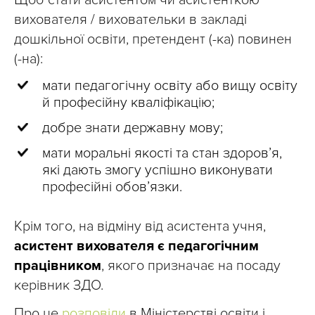
Щоб стати асистентом чи асистенткою
вихователя / виховательки в закладі
дошкільної освіти, претендент (-ка) повинен
(-на):
мати педагогічну освіту або вищу освіту
й професійну кваліфікацію;
добре знати державну мову;
мати моральні якості та стан здоров’я,
які дають змогу успішно виконувати
професійні обов’язки.
Крім того, на відміну від асистента учня,
асистент вихователя є педагогічним
працівником
, якого призначає на посаду
керівник ЗДО.
Про це
розповіли
в Міністерстві освіти і