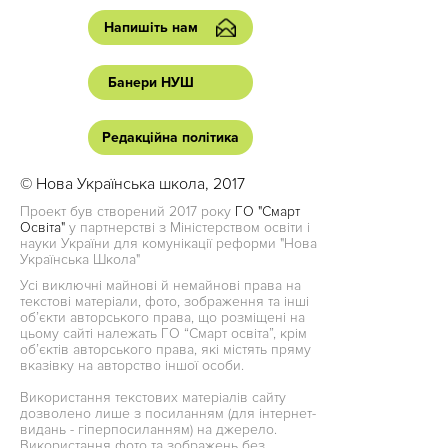
Напишіть нам
Банери НУШ
Редакційна політика
© Нова Українська школа, 2017
Проект був створений 2017 року
ГО "Смарт
Освіта"
у партнерстві з Міністерством освіти і
науки України для комунікації реформи "Нова
Українська Школа"
Усі виключні майнові й немайнові права на
текстові матеріали, фото, зображення та інші
об’єкти авторського права, що розміщені на
цьому сайті належать ГО “Смарт освіта”, крім
об’єктів авторського права, які містять пряму
вказівку на авторство іншої особи.
Використання текстових матеріалів сайту
дозволено лише з посиланням (для інтернет-
видань - гіперпосиланням) на джерело.
Використання фото та зображень без