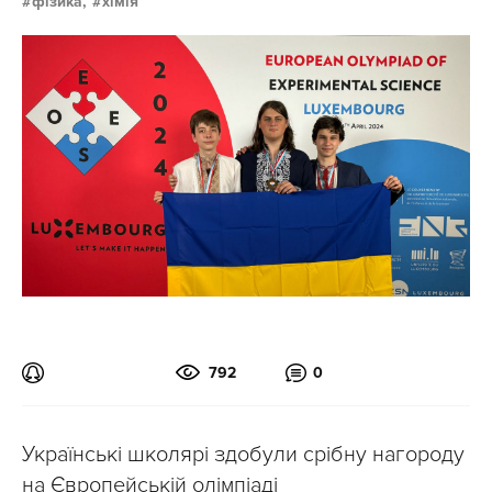
фізика,
хімія
792
0
Українські школярі здобули срібну нагороду
на Європейській олімпіаді