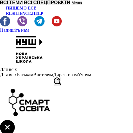
ВСІ ТЕМИ
ВСІ СПЕЦПРОЄКТИ
Меню
ПИШЕМО ЕСЕ
RESILIENCE.HELP
Напишіть нам
Для всіх
Для всіх
Батькам
Вчителям
Директорам
Учням