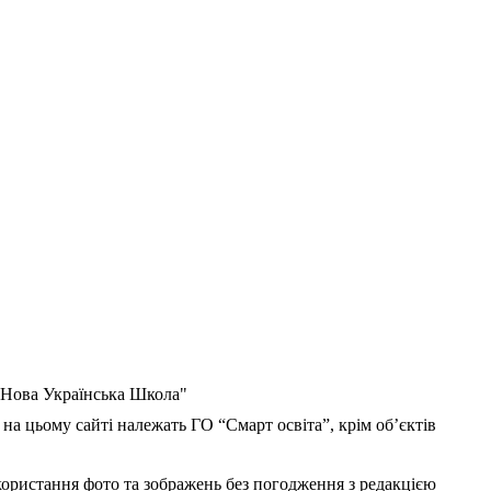
 "Нова Українська Школа"
 на цьому сайті належать ГО “Смарт освіта”, крім об’єктів
користання фото та зображень без погодження з редакцією