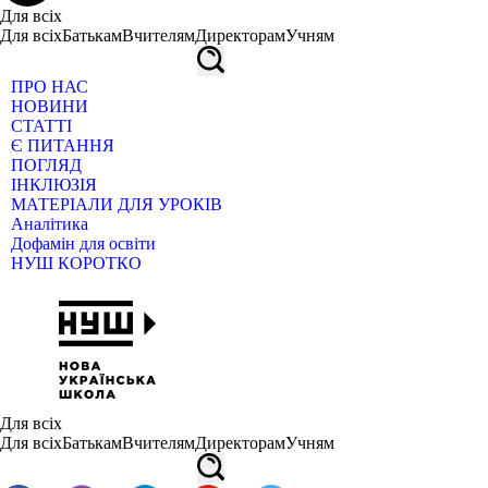
Для всіх
Для всіх
Батькам
Вчителям
Директорам
Учням
ПРО НАС
НОВИНИ
СТАТТІ
Є ПИТАННЯ
ПОГЛЯД
ІНКЛЮЗІЯ
МАТЕРІАЛИ ДЛЯ УРОКІВ
Аналітика
Дофамін для освіти
НУШ КОРОТКО
Для всіх
Для всіх
Батькам
Вчителям
Директорам
Учням