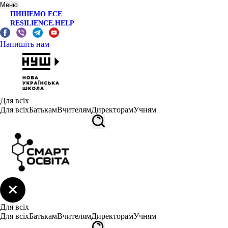
Меню
ПИШЕМО ЕСЕ
RESILIENCE.HELP
Напишіть нам
Для всіх
Для всіх
Батькам
Вчителям
Директорам
Учням
Для всіх
Для всіх
Батькам
Вчителям
Директорам
Учням