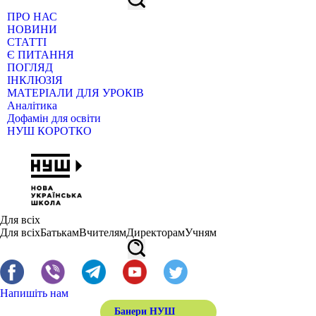
ПРО НАС
НОВИНИ
СТАТТІ
Є ПИТАННЯ
ПОГЛЯД
ІНКЛЮЗІЯ
МАТЕРІАЛИ ДЛЯ УРОКІВ
Аналітика
Дофамін для освіти
НУШ КОРОТКО
Для всіх
Для всіх
Батькам
Вчителям
Директорам
Учням
Напишіть нам
Банери НУШ