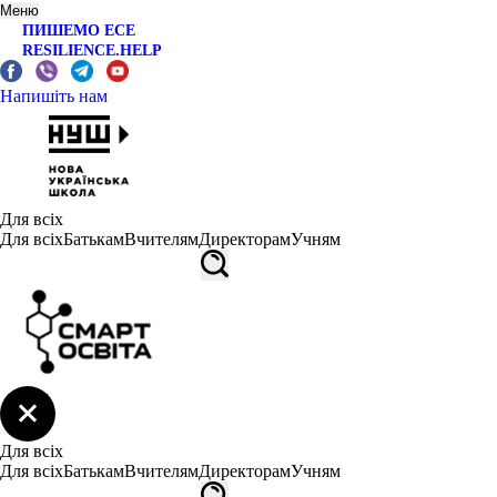
Меню
ПИШЕМО ЕСЕ
RESILIENCE.HELP
Напишіть нам
Для всіх
Для всіх
Батькам
Вчителям
Директорам
Учням
Для всіх
Для всіх
Батькам
Вчителям
Директорам
Учням