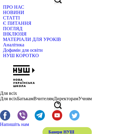
ПРО НАС
НОВИНИ
СТАТТІ
Є ПИТАННЯ
ПОГЛЯД
ІНКЛЮЗІЯ
МАТЕРІАЛИ ДЛЯ УРОКІВ
Аналітика
Дофамін для освіти
НУШ КОРОТКО
Для всіх
Для всіх
Батькам
Вчителям
Директорам
Учням
Напишіть нам
Банери НУШ