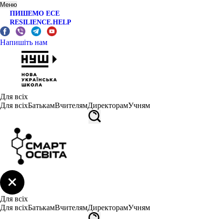
Меню
ПИШЕМО ЕСЕ
RESILIENCE.HELP
Напишіть нам
Для всіх
Для всіх
Батькам
Вчителям
Директорам
Учням
Для всіх
Для всіх
Батькам
Вчителям
Директорам
Учням