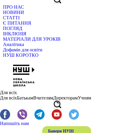
ПРО НАС
НОВИНИ
СТАТТІ
Є ПИТАННЯ
ПОГЛЯД
ІНКЛЮЗІЯ
МАТЕРІАЛИ ДЛЯ УРОКІВ
Аналітика
Дофамін для освіти
НУШ КОРОТКО
Для всіх
Для всіх
Батькам
Вчителям
Директорам
Учням
Напишіть нам
Банери НУШ