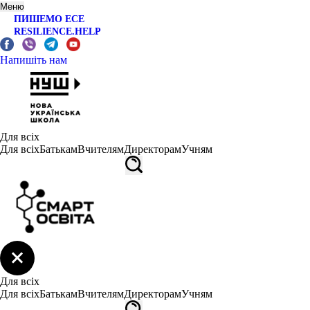
Меню
ПИШЕМО ЕСЕ
RESILIENCE.HELP
Напишіть нам
Для всіх
Для всіх
Батькам
Вчителям
Директорам
Учням
Для всіх
Для всіх
Батькам
Вчителям
Директорам
Учням