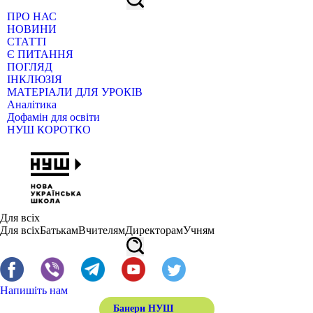
ПРО НАС
НОВИНИ
СТАТТІ
Є ПИТАННЯ
ПОГЛЯД
ІНКЛЮЗІЯ
МАТЕРІАЛИ ДЛЯ УРОКІВ
Аналітика
Дофамін для освіти
НУШ КОРОТКО
Для всіх
Для всіх
Батькам
Вчителям
Директорам
Учням
Напишіть нам
Банери НУШ