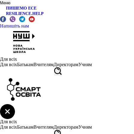
Меню
ПИШЕМО ЕСЕ
RESILIENCE.HELP
Напишіть нам
Для всіх
Для всіх
Батькам
Вчителям
Директорам
Учням
Для всіх
Для всіх
Батькам
Вчителям
Директорам
Учням