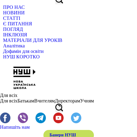
ПРО НАС
НОВИНИ
СТАТТІ
Є ПИТАННЯ
ПОГЛЯД
ІНКЛЮЗІЯ
МАТЕРІАЛИ ДЛЯ УРОКІВ
Аналітика
Дофамін для освіти
НУШ КОРОТКО
Для всіх
Для всіх
Батькам
Вчителям
Директорам
Учням
Напишіть нам
Банери НУШ