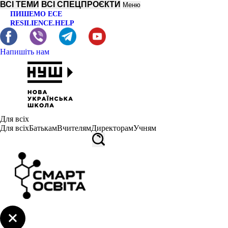
ВСІ ТЕМИ
ВСІ СПЕЦПРОЄКТИ
Меню
ПИШЕМО ЕСЕ
RESILIENCE.HELP
Напишіть нам
Для всіх
Для всіх
Батькам
Вчителям
Директорам
Учням