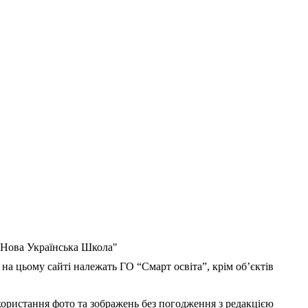
 "Нова Українська Школа"
 на цьому сайті належать ГО “Смарт освіта”, крім об’єктів
користання фото та зображень без погодження з редакцією