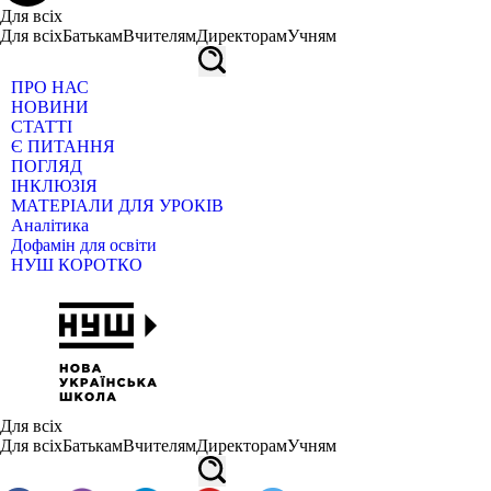
Для всіх
Для всіх
Батькам
Вчителям
Директорам
Учням
ПРО НАС
НОВИНИ
СТАТТІ
Є ПИТАННЯ
ПОГЛЯД
ІНКЛЮЗІЯ
МАТЕРІАЛИ ДЛЯ УРОКІВ
Аналітика
Дофамін для освіти
НУШ КОРОТКО
Для всіх
Для всіх
Батькам
Вчителям
Директорам
Учням