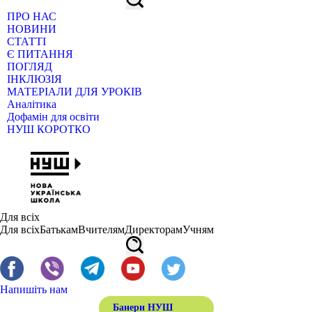
ПРО НАС
НОВИНИ
СТАТТІ
Є ПИТАННЯ
ПОГЛЯД
ІНКЛЮЗІЯ
МАТЕРІАЛИ ДЛЯ УРОКІВ
Аналітика
Дофамін для освіти
НУШ КОРОТКО
Для всіх
Для всіх
Батькам
Вчителям
Директорам
Учням
Напишіть нам
Банери НУШ