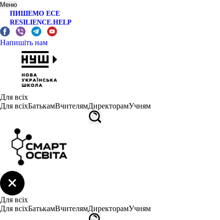
Меню
ПИШЕМО ЕСЕ
RESILIENCE.HELP
Напишіть нам
Для всіх
Для всіх
Батькам
Вчителям
Директорам
Учням
Для всіх
Для всіх
Батькам
Вчителям
Директорам
Учням