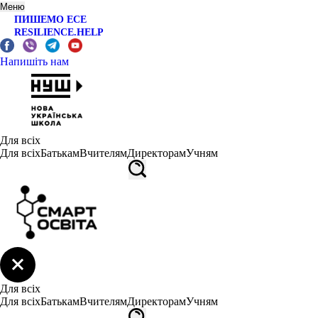
Меню
ПИШЕМО ЕСЕ
RESILIENCE.HELP
Напишіть нам
Для всіх
Для всіх
Батькам
Вчителям
Директорам
Учням
Для всіх
Для всіх
Батькам
Вчителям
Директорам
Учням