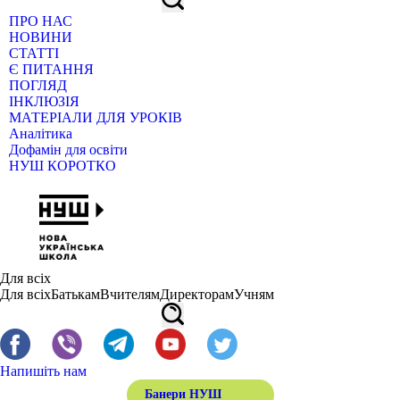
ПРО НАС
НОВИНИ
СТАТТІ
Є ПИТАННЯ
ПОГЛЯД
ІНКЛЮЗІЯ
МАТЕРІАЛИ ДЛЯ УРОКІВ
Аналітика
Дофамін для освіти
НУШ КОРОТКО
Для всіх
Для всіх
Батькам
Вчителям
Директорам
Учням
Напишіть нам
Банери НУШ