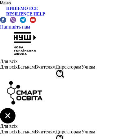
Меню
ПИШЕМО ЕСЕ
RESILIENCE.HELP
Напишіть нам
Для всіх
Для всіх
Батькам
Вчителям
Директорам
Учням
Для всіх
Для всіх
Батькам
Вчителям
Директорам
Учням