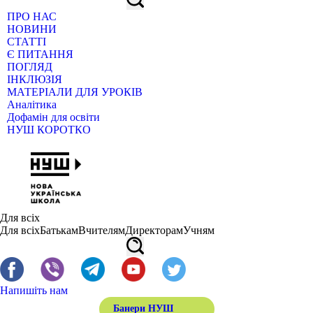
ПРО НАС
НОВИНИ
СТАТТІ
Є ПИТАННЯ
ПОГЛЯД
ІНКЛЮЗІЯ
МАТЕРІАЛИ ДЛЯ УРОКІВ
Аналітика
Дофамін для освіти
НУШ КОРОТКО
Для всіх
Для всіх
Батькам
Вчителям
Директорам
Учням
Напишіть нам
Банери НУШ