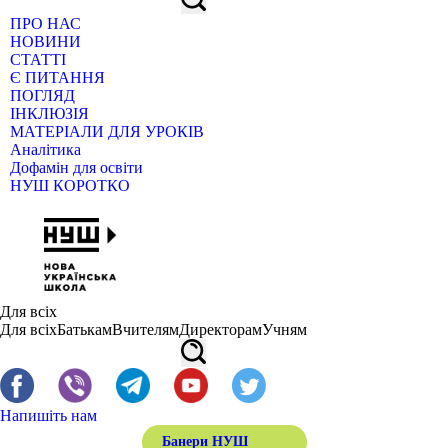
ПРО НАС
НОВИНИ
СТАТТІ
Є ПИТАННЯ
ПОГЛЯД
ІНКЛЮЗІЯ
МАТЕРІАЛИ ДЛЯ УРОКІВ
Аналітика
Дофамін для освіти
НУШ КОРОТКО
Для всіх
Для всіх
Батькам
Вчителям
Директорам
Учням
Напишіть нам
Банери НУШ