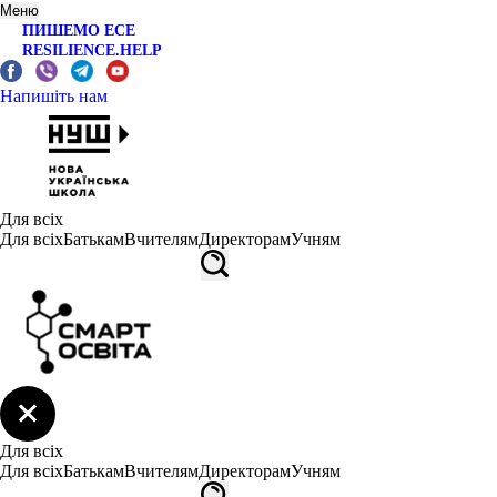
Меню
ПИШЕМО ЕСЕ
RESILIENCE.HELP
Напишіть нам
Для всіх
Для всіх
Батькам
Вчителям
Директорам
Учням
Для всіх
Для всіх
Батькам
Вчителям
Директорам
Учням