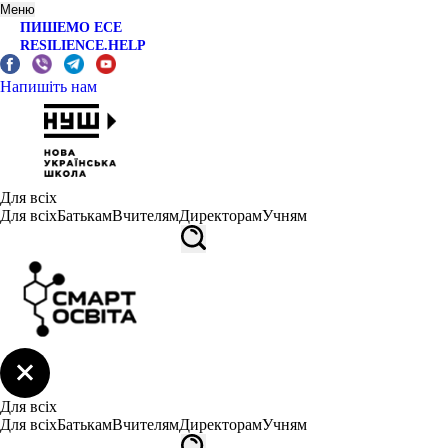
Меню
ПИШЕМО ЕСЕ
RESILIENCE.HELP
Напишіть нам
Для всіх
Для всіх
Батькам
Вчителям
Директорам
Учням
Для всіх
Для всіх
Батькам
Вчителям
Директорам
Учням