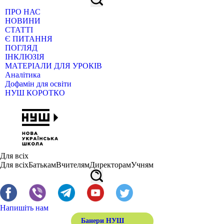
ПРО НАС
НОВИНИ
СТАТТІ
Є ПИТАННЯ
ПОГЛЯД
ІНКЛЮЗІЯ
МАТЕРІАЛИ ДЛЯ УРОКІВ
Аналітика
Дофамін для освіти
НУШ КОРОТКО
Для всіх
Для всіх
Батькам
Вчителям
Директорам
Учням
Напишіть нам
Банери НУШ