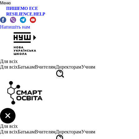
Меню
ПИШЕМО ЕСЕ
RESILIENCE.HELP
Напишіть нам
Для всіх
Для всіх
Батькам
Вчителям
Директорам
Учням
Для всіх
Для всіх
Батькам
Вчителям
Директорам
Учням