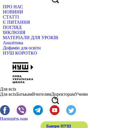
ПРО НАС
НОВИНИ
СТАТТІ
Є ПИТАННЯ
ПОГЛЯД
ІНКЛЮЗІЯ
МАТЕРІАЛИ ДЛЯ УРОКІВ
Аналітика
Дофамін для освіти
НУШ КОРОТКО
Для всіх
Для всіх
Батькам
Вчителям
Директорам
Учням
Напишіть нам
Банери НУШ