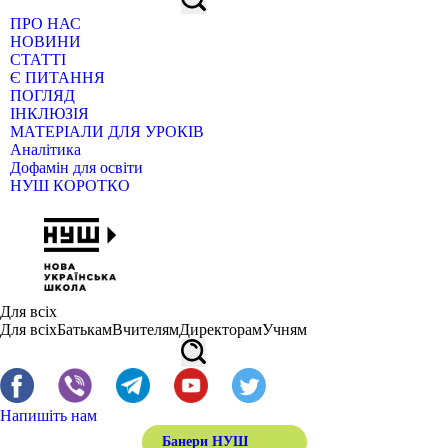
ПРО НАС
НОВИНИ
СТАТТІ
Є ПИТАННЯ
ПОГЛЯД
ІНКЛЮЗІЯ
МАТЕРІАЛИ ДЛЯ УРОКІВ
Аналітика
Дофамін для освіти
НУШ КОРОТКО
Для всіх
Для всіх
Батькам
Вчителям
Директорам
Учням
Напишіть нам
Банери НУШ