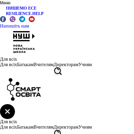
Меню
ПИШЕМО ЕСЕ
RESILIENCE.HELP
Напишіть нам
Для всіх
Для всіх
Батькам
Вчителям
Директорам
Учням
Для всіх
Для всіх
Батькам
Вчителям
Директорам
Учням