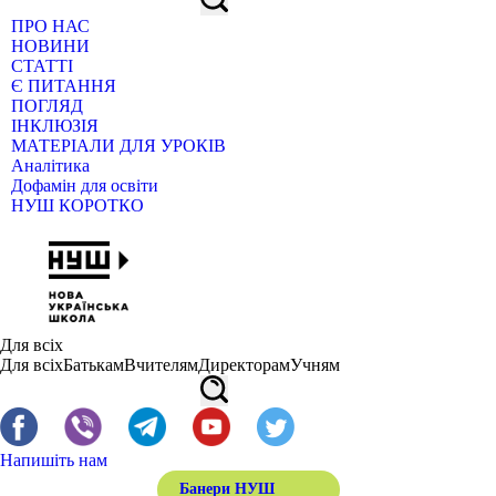
ПРО НАС
НОВИНИ
СТАТТІ
Є ПИТАННЯ
ПОГЛЯД
ІНКЛЮЗІЯ
МАТЕРІАЛИ ДЛЯ УРОКІВ
Аналітика
Дофамін для освіти
НУШ КОРОТКО
Для всіх
Для всіх
Батькам
Вчителям
Директорам
Учням
Напишіть нам
Банери НУШ