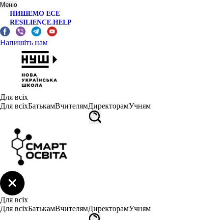
Меню
ПИШЕМО ЕСЕ
RESILIENCE.HELP
Напишіть нам
Для всіх
Для всіх
Батькам
Вчителям
Директорам
Учням
Для всіх
Для всіх
Батькам
Вчителям
Директорам
Учням