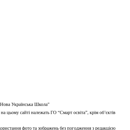
 "Нова Українська Школа"
 на цьому сайті належать ГО “Смарт освіта”, крім об’єктів
користання фото та зображень без погодження з редакцією