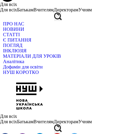
Для всіх
Для всіх
Батькам
Вчителям
Директорам
Учням
ПРО НАС
НОВИНИ
СТАТТІ
Є ПИТАННЯ
ПОГЛЯД
ІНКЛЮЗІЯ
МАТЕРІАЛИ ДЛЯ УРОКІВ
Аналітика
Дофамін для освіти
НУШ КОРОТКО
Для всіх
Для всіх
Батькам
Вчителям
Директорам
Учням