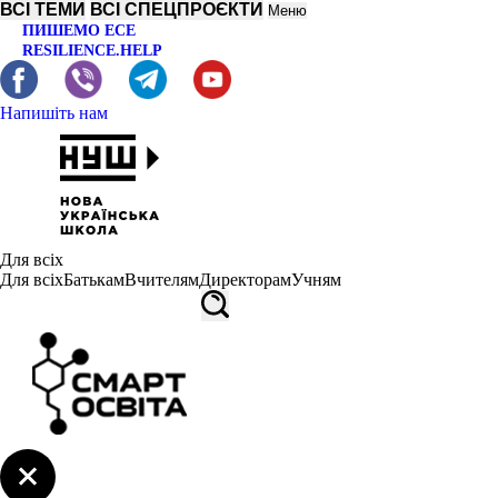
ВСІ ТЕМИ
ВСІ СПЕЦПРОЄКТИ
Меню
ПИШЕМО ЕСЕ
RESILIENCE.HELP
Напишіть нам
Для всіх
Для всіх
Батькам
Вчителям
Директорам
Учням