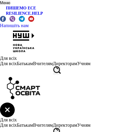
Меню
ПИШЕМО ЕСЕ
RESILIENCE.HELP
Напишіть нам
Для всіх
Для всіх
Батькам
Вчителям
Директорам
Учням
Для всіх
Для всіх
Батькам
Вчителям
Директорам
Учням