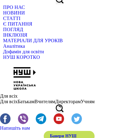
ПРО НАС
НОВИНИ
СТАТТІ
Є ПИТАННЯ
ПОГЛЯД
ІНКЛЮЗІЯ
МАТЕРІАЛИ ДЛЯ УРОКІВ
Аналітика
Дофамін для освіти
НУШ КОРОТКО
Для всіх
Для всіх
Батькам
Вчителям
Директорам
Учням
Напишіть нам
Банери НУШ