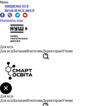
Меню
ПИШЕМО ЕСЕ
RESILIENCE.HELP
Напишіть нам
Для всіх
Для всіх
Батькам
Вчителям
Директорам
Учням
Для всіх
Для всіх
Батькам
Вчителям
Директорам
Учням