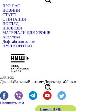
ПРО НАС
НОВИНИ
СТАТТІ
Є ПИТАННЯ
ПОГЛЯД
ІНКЛЮЗІЯ
МАТЕРІАЛИ ДЛЯ УРОКІВ
Аналітика
Дофамін для освіти
НУШ КОРОТКО
Для всіх
Для всіх
Батькам
Вчителям
Директорам
Учням
Напишіть нам
Банери НУШ