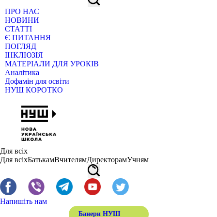
ПРО НАС
НОВИНИ
СТАТТІ
Є ПИТАННЯ
ПОГЛЯД
ІНКЛЮЗІЯ
МАТЕРІАЛИ ДЛЯ УРОКІВ
Аналітика
Дофамін для освіти
НУШ КОРОТКО
Для всіх
Для всіх
Батькам
Вчителям
Директорам
Учням
Напишіть нам
Банери НУШ