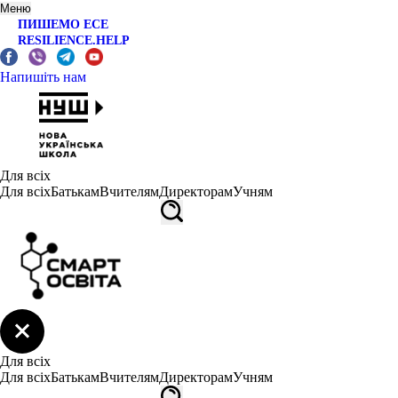
Меню
ПИШЕМО ЕСЕ
RESILIENCE.HELP
Напишіть нам
Для всіх
Для всіх
Батькам
Вчителям
Директорам
Учням
Для всіх
Для всіх
Батькам
Вчителям
Директорам
Учням