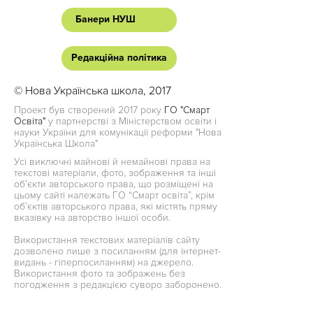
Банери НУШ
Редакційна політика
© Нова Українська школа, 2017
Проект був створений 2017 року
ГО "Смарт
Освіта"
у партнерстві з Міністерством освіти і
науки України для комунікації реформи "Нова
Українська Школа"
Усі виключні майнові й немайнові права на
текстові матеріали, фото, зображення та інші
об’єкти авторського права, що розміщені на
цьому сайті належать ГО “Смарт освіта”, крім
об’єктів авторського права, які містять пряму
вказівку на авторство іншої особи.
Використання текстових матеріалів сайту
дозволено лише з посиланням (для інтернет-
видань - гіперпосиланням) на джерело.
Використання фото та зображень без
погодження з редакцією суворо заборонено.