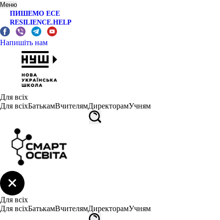
Меню
ПИШЕМО ЕСЕ
RESILIENCE.HELP
Напишіть нам
Для всіх
Для всіх
Батькам
Вчителям
Директорам
Учням
Для всіх
Для всіх
Батькам
Вчителям
Директорам
Учням