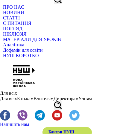
ПРО НАС
НОВИНИ
СТАТТІ
Є ПИТАННЯ
ПОГЛЯД
ІНКЛЮЗІЯ
МАТЕРІАЛИ ДЛЯ УРОКІВ
Аналітика
Дофамін для освіти
НУШ КОРОТКО
Для всіх
Для всіх
Батькам
Вчителям
Директорам
Учням
Напишіть нам
Банери НУШ