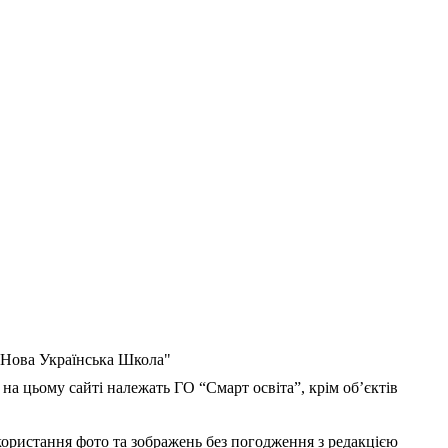
 "Нова Українська Школа"
 на цьому сайті належать ГО “Смарт освіта”, крім об’єктів
користання фото та зображень без погодження з редакцією