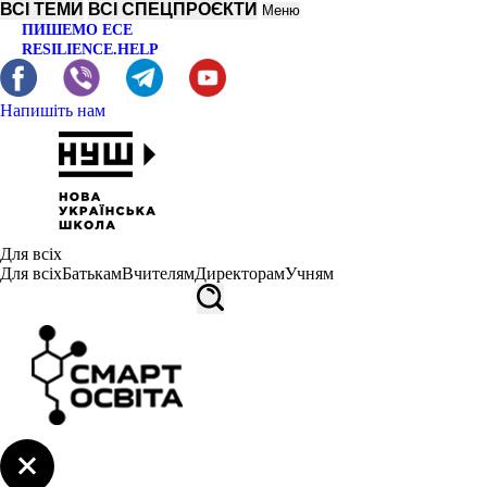
ВСІ ТЕМИ
ВСІ СПЕЦПРОЄКТИ
Меню
ПИШЕМО ЕСЕ
RESILIENCE.HELP
Напишіть нам
Для всіх
Для всіх
Батькам
Вчителям
Директорам
Учням