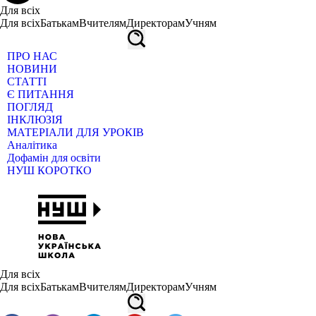
Для всіх
Для всіх
Батькам
Вчителям
Директорам
Учням
ПРО НАС
НОВИНИ
СТАТТІ
Є ПИТАННЯ
ПОГЛЯД
ІНКЛЮЗІЯ
МАТЕРІАЛИ ДЛЯ УРОКІВ
Аналітика
Дофамін для освіти
НУШ КОРОТКО
Для всіх
Для всіх
Батькам
Вчителям
Директорам
Учням