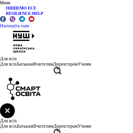
Меню
ПИШЕМО ЕСЕ
RESILIENCE.HELP
Напишіть нам
Для всіх
Для всіх
Батькам
Вчителям
Директорам
Учням
Для всіх
Для всіх
Батькам
Вчителям
Директорам
Учням