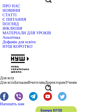
ПРО НАС
НОВИНИ
СТАТТІ
Є ПИТАННЯ
ПОГЛЯД
ІНКЛЮЗІЯ
МАТЕРІАЛИ ДЛЯ УРОКІВ
Аналітика
Дофамін для освіти
НУШ КОРОТКО
Для всіх
Для всіх
Батькам
Вчителям
Директорам
Учням
Напишіть нам
Банери НУШ