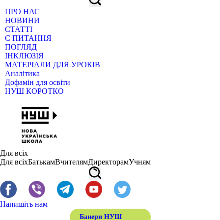
ПРО НАС
НОВИНИ
СТАТТІ
Є ПИТАННЯ
ПОГЛЯД
ІНКЛЮЗІЯ
МАТЕРІАЛИ ДЛЯ УРОКІВ
Аналітика
Дофамін для освіти
НУШ КОРОТКО
Для всіх
Для всіх
Батькам
Вчителям
Директорам
Учням
Напишіть нам
Банери НУШ