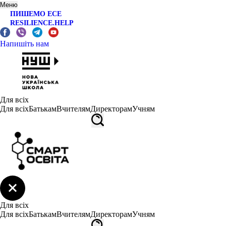
Меню
ПИШЕМО ЕСЕ
RESILIENCE.HELP
Напишіть нам
Для всіх
Для всіх
Батькам
Вчителям
Директорам
Учням
Для всіх
Для всіх
Батькам
Вчителям
Директорам
Учням