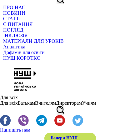
ПРО НАС
НОВИНИ
СТАТТІ
Є ПИТАННЯ
ПОГЛЯД
ІНКЛЮЗІЯ
МАТЕРІАЛИ ДЛЯ УРОКІВ
Аналітика
Дофамін для освіти
НУШ КОРОТКО
Для всіх
Для всіх
Батькам
Вчителям
Директорам
Учням
Напишіть нам
Банери НУШ