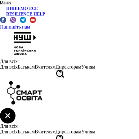
Меню
ПИШЕМО ЕСЕ
RESILIENCE.HELP
Напишіть нам
Для всіх
Для всіх
Батькам
Вчителям
Директорам
Учням
Для всіх
Для всіх
Батькам
Вчителям
Директорам
Учням