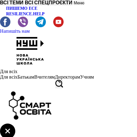
ВСІ ТЕМИ
ВСІ СПЕЦПРОЄКТИ
Меню
ПИШЕМО ЕСЕ
RESILIENCE.HELP
Напишіть нам
Для всіх
Для всіх
Батькам
Вчителям
Директорам
Учням