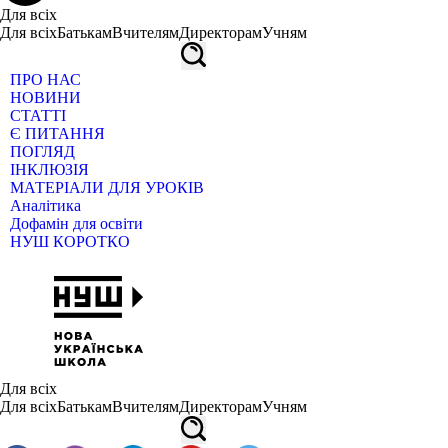
Для всіх
Для всіх
Батькам
Вчителям
Директорам
Учням
ПРО НАС
НОВИНИ
СТАТТІ
Є ПИТАННЯ
ПОГЛЯД
ІНКЛЮЗІЯ
МАТЕРІАЛИ ДЛЯ УРОКІВ
Аналітика
Дофамін для освіти
НУШ КОРОТКО
Для всіх
Для всіх
Батькам
Вчителям
Директорам
Учням