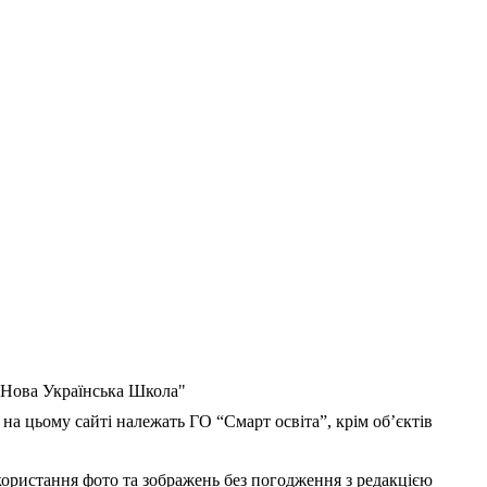
 "Нова Українська Школа"
 на цьому сайті належать ГО “Смарт освіта”, крім об’єктів
користання фото та зображень без погодження з редакцією