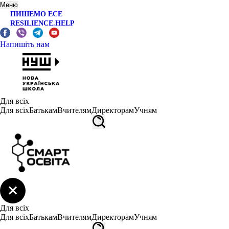
Меню
ПИШЕМО ЕСЕ
RESILIENCE.HELP
Напишіть нам
Для всіх
Для всіх
Батькам
Вчителям
Директорам
Учням
Для всіх
Для всіх
Батькам
Вчителям
Директорам
Учням