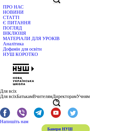
ПРО НАС
НОВИНИ
СТАТТІ
Є ПИТАННЯ
ПОГЛЯД
ІНКЛЮЗІЯ
МАТЕРІАЛИ ДЛЯ УРОКІВ
Аналітика
Дофамін для освіти
НУШ КОРОТКО
Для всіх
Для всіх
Батькам
Вчителям
Директорам
Учням
Напишіть нам
Банери НУШ