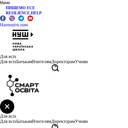
Меню
ПИШЕМО ЕСЕ
RESILIENCE.HELP
Напишіть нам
Для всіх
Для всіх
Батькам
Вчителям
Директорам
Учням
Для всіх
Для всіх
Батькам
Вчителям
Директорам
Учням