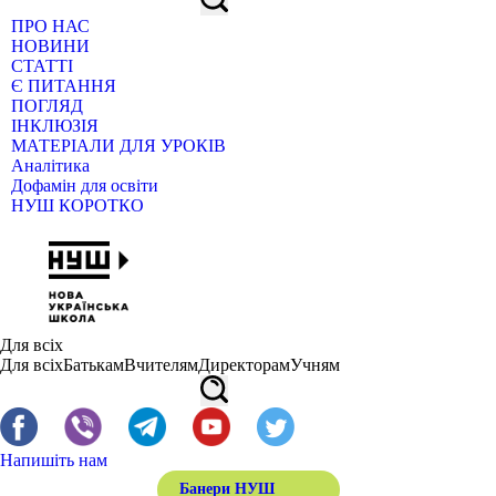
ПРО НАС
НОВИНИ
СТАТТІ
Є ПИТАННЯ
ПОГЛЯД
ІНКЛЮЗІЯ
МАТЕРІАЛИ ДЛЯ УРОКІВ
Аналітика
Дофамін для освіти
НУШ КОРОТКО
Для всіх
Для всіх
Батькам
Вчителям
Директорам
Учням
Напишіть нам
Банери НУШ