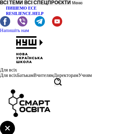
ВСІ ТЕМИ
ВСІ СПЕЦПРОЄКТИ
Меню
ПИШЕМО ЕСЕ
RESILIENCE.HELP
Напишіть нам
Для всіх
Для всіх
Батькам
Вчителям
Директорам
Учням