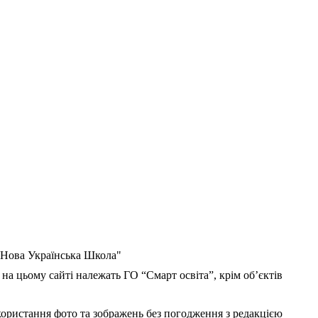
 "Нова Українська Школа"
 на цьому сайті належать ГО “Смарт освіта”, крім об’єктів
користання фото та зображень без погодження з редакцією