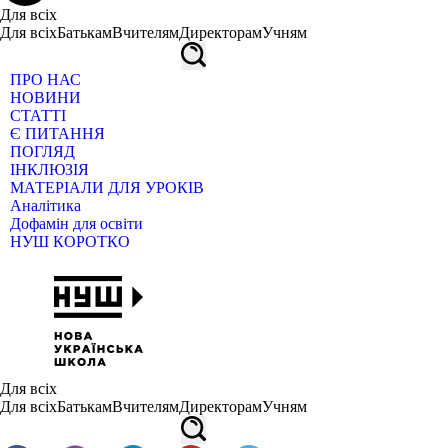
Для всіх
Для всіх
Батькам
Вчителям
Директорам
Учням
ПРО НАС
НОВИНИ
СТАТТІ
Є ПИТАННЯ
ПОГЛЯД
ІНКЛЮЗІЯ
МАТЕРІАЛИ ДЛЯ УРОКІВ
Аналітика
Дофамін для освіти
НУШ КОРОТКО
Для всіх
Для всіх
Батькам
Вчителям
Директорам
Учням