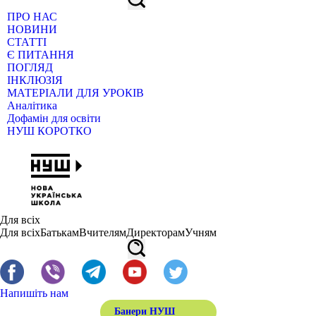
ПРО НАС
НОВИНИ
СТАТТІ
Є ПИТАННЯ
ПОГЛЯД
ІНКЛЮЗІЯ
МАТЕРІАЛИ ДЛЯ УРОКІВ
Аналітика
Дофамін для освіти
НУШ КОРОТКО
Для всіх
Для всіх
Батькам
Вчителям
Директорам
Учням
Напишіть нам
Банери НУШ