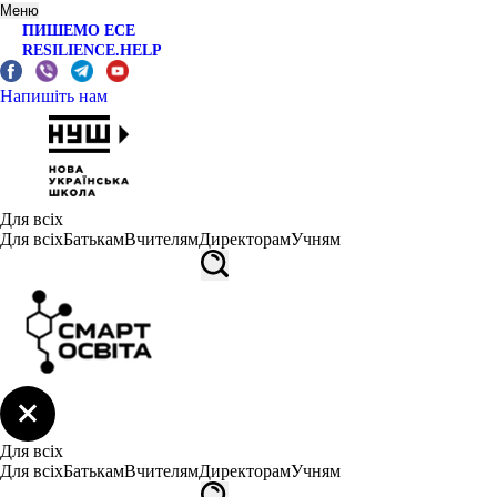
Меню
ПИШЕМО ЕСЕ
RESILIENCE.HELP
Напишіть нам
Для всіх
Для всіх
Батькам
Вчителям
Директорам
Учням
Для всіх
Для всіх
Батькам
Вчителям
Директорам
Учням