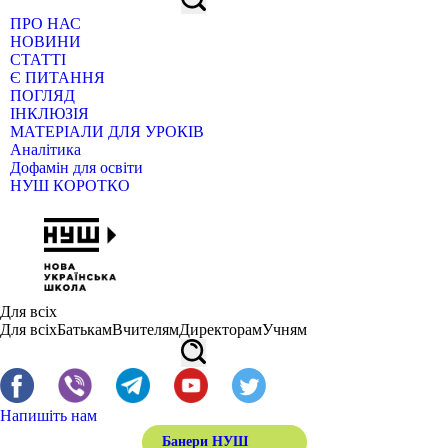
ПРО НАС
НОВИНИ
СТАТТІ
Є ПИТАННЯ
ПОГЛЯД
ІНКЛЮЗІЯ
МАТЕРІАЛИ ДЛЯ УРОКІВ
Аналітика
Дофамін для освіти
НУШ КОРОТКО
Для всіх
Для всіх
Батькам
Вчителям
Директорам
Учням
Напишіть нам
Банери НУШ