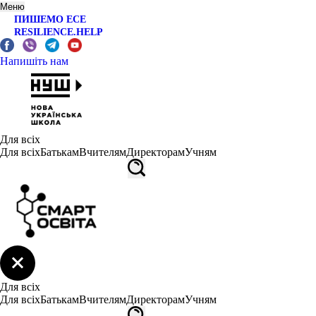
Меню
ПИШЕМО ЕСЕ
RESILIENCE.HELP
Напишіть нам
Для всіх
Для всіх
Батькам
Вчителям
Директорам
Учням
Для всіх
Для всіх
Батькам
Вчителям
Директорам
Учням