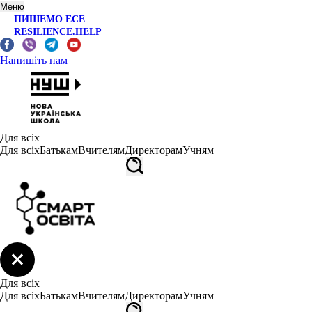
Меню
ПИШЕМО ЕСЕ
RESILIENCE.HELP
Напишіть нам
Для всіх
Для всіх
Батькам
Вчителям
Директорам
Учням
Для всіх
Для всіх
Батькам
Вчителям
Директорам
Учням