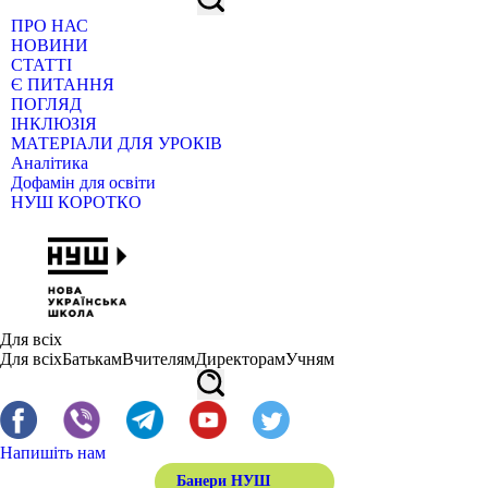
ПРО НАС
НОВИНИ
СТАТТІ
Є ПИТАННЯ
ПОГЛЯД
ІНКЛЮЗІЯ
МАТЕРІАЛИ ДЛЯ УРОКІВ
Аналітика
Дофамін для освіти
НУШ КОРОТКО
Для всіх
Для всіх
Батькам
Вчителям
Директорам
Учням
Напишіть нам
Банери НУШ