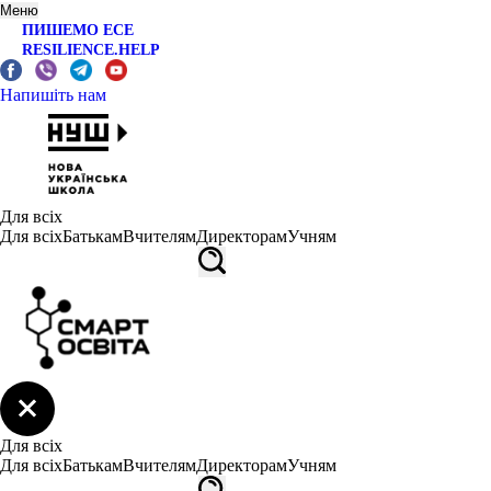
Меню
ПИШЕМО ЕСЕ
RESILIENCE.HELP
Напишіть нам
Для всіх
Для всіх
Батькам
Вчителям
Директорам
Учням
Для всіх
Для всіх
Батькам
Вчителям
Директорам
Учням