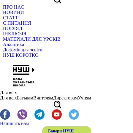
ПРО НАС
НОВИНИ
СТАТТІ
Є ПИТАННЯ
ПОГЛЯД
ІНКЛЮЗІЯ
МАТЕРІАЛИ ДЛЯ УРОКІВ
Аналітика
Дофамін для освіти
НУШ КОРОТКО
Для всіх
Для всіх
Батькам
Вчителям
Директорам
Учням
Напишіть нам
Банери НУШ