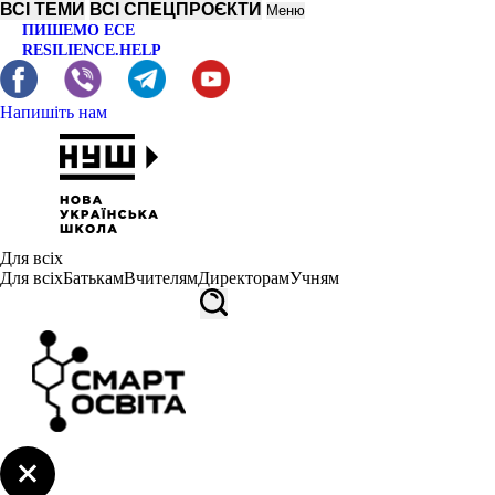
ВСІ ТЕМИ
ВСІ СПЕЦПРОЄКТИ
Меню
ПИШЕМО ЕСЕ
RESILIENCE.HELP
Напишіть нам
Для всіх
Для всіх
Батькам
Вчителям
Директорам
Учням