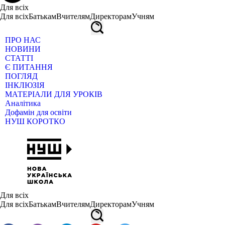
Для всіх
Для всіх
Батькам
Вчителям
Директорам
Учням
ПРО НАС
НОВИНИ
СТАТТІ
Є ПИТАННЯ
ПОГЛЯД
ІНКЛЮЗІЯ
МАТЕРІАЛИ ДЛЯ УРОКІВ
Аналітика
Дофамін для освіти
НУШ КОРОТКО
Для всіх
Для всіх
Батькам
Вчителям
Директорам
Учням