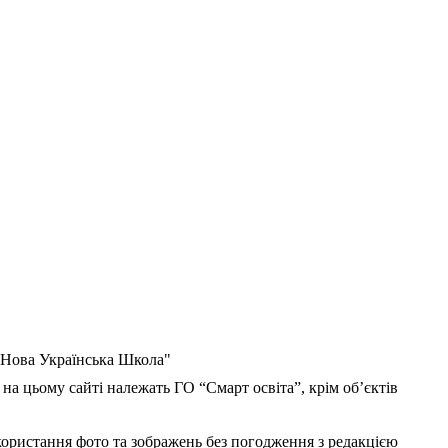
 "Нова Українська Школа"
 на цьому сайті належать ГО “Смарт освіта”, крім об’єктів
користання фото та зображень без погодження з редакцією