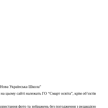
 "Нова Українська Школа"
 на цьому сайті належать ГО “Смарт освіта”, крім об’єктів
користання фото та зображень без погодження з редакцією