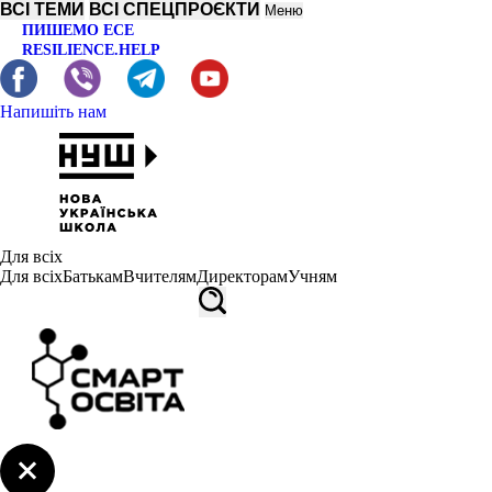
ВСІ ТЕМИ
ВСІ СПЕЦПРОЄКТИ
Меню
ПИШЕМО ЕСЕ
RESILIENCE.HELP
Напишіть нам
Для всіх
Для всіх
Батькам
Вчителям
Директорам
Учням