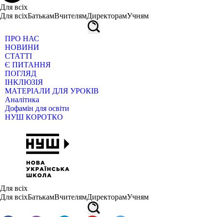
Для всіх
Для всіх
Батькам
Вчителям
Директорам
Учням
ПРО НАС
НОВИНИ
СТАТТІ
Є ПИТАННЯ
ПОГЛЯД
ІНКЛЮЗІЯ
МАТЕРІАЛИ ДЛЯ УРОКІВ
Аналітика
Дофамін для освіти
НУШ КОРОТКО
Для всіх
Для всіх
Батькам
Вчителям
Директорам
Учням