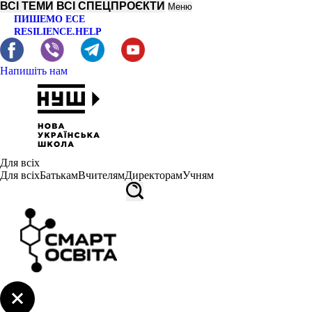
ВСІ ТЕМИ
ВСІ СПЕЦПРОЄКТИ
Меню
ПИШЕМО ЕСЕ
RESILIENCE.HELP
Напишіть нам
Для всіх
Для всіх
Батькам
Вчителям
Директорам
Учням