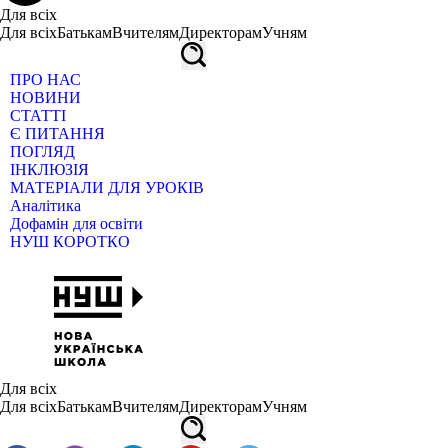
Для всіх
Для всіх
Батькам
Вчителям
Директорам
Учням
ПРО НАС
НОВИНИ
СТАТТІ
Є ПИТАННЯ
ПОГЛЯД
ІНКЛЮЗІЯ
МАТЕРІАЛИ ДЛЯ УРОКІВ
Аналітика
Дофамін для освіти
НУШ КОРОТКО
Для всіх
Для всіх
Батькам
Вчителям
Директорам
Учням