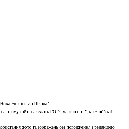
 "Нова Українська Школа"
 на цьому сайті належать ГО “Смарт освіта”, крім об’єктів
користання фото та зображень без погодження з редакцією