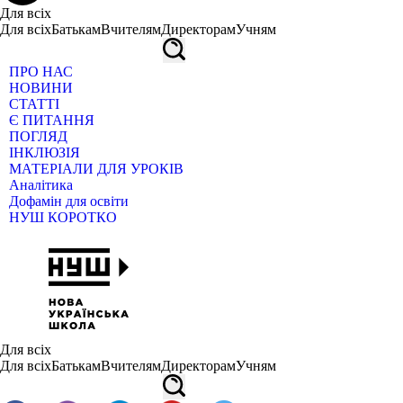
Для всіх
Для всіх
Батькам
Вчителям
Директорам
Учням
ПРО НАС
НОВИНИ
СТАТТІ
Є ПИТАННЯ
ПОГЛЯД
ІНКЛЮЗІЯ
МАТЕРІАЛИ ДЛЯ УРОКІВ
Аналітика
Дофамін для освіти
НУШ КОРОТКО
Для всіх
Для всіх
Батькам
Вчителям
Директорам
Учням