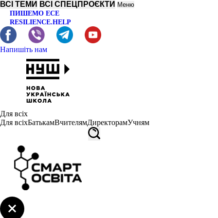
ВСІ ТЕМИ
ВСІ СПЕЦПРОЄКТИ
Меню
ПИШЕМО ЕСЕ
RESILIENCE.HELP
Напишіть нам
Для всіх
Для всіх
Батькам
Вчителям
Директорам
Учням