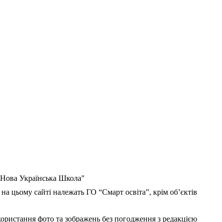
 "Нова Українська Школа"
 на цьому сайті належать ГО “Смарт освіта”, крім об’єктів
користання фото та зображень без погодження з редакцією