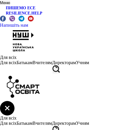
Меню
ПИШЕМО ЕСЕ
RESILIENCE.HELP
Напишіть нам
Для всіх
Для всіх
Батькам
Вчителям
Директорам
Учням
Для всіх
Для всіх
Батькам
Вчителям
Директорам
Учням