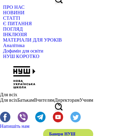
ПРО НАС
НОВИНИ
СТАТТІ
Є ПИТАННЯ
ПОГЛЯД
ІНКЛЮЗІЯ
МАТЕРІАЛИ ДЛЯ УРОКІВ
Аналітика
Дофамін для освіти
НУШ КОРОТКО
Для всіх
Для всіх
Батькам
Вчителям
Директорам
Учням
Напишіть нам
Банери НУШ