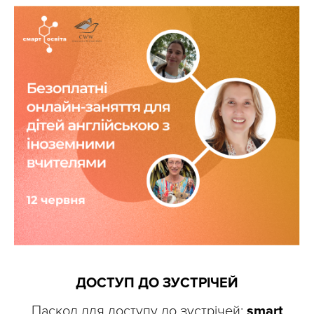
ДОСТУП ДО ЗУСТРІЧЕЙ
Паскод для доступу до зустрічей:
smart