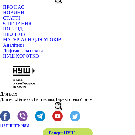
ПРО НАС
НОВИНИ
СТАТТІ
Є ПИТАННЯ
ПОГЛЯД
ІНКЛЮЗІЯ
МАТЕРІАЛИ ДЛЯ УРОКІВ
Аналітика
Дофамін для освіти
НУШ КОРОТКО
Для всіх
Для всіх
Батькам
Вчителям
Директорам
Учням
Напишіть нам
Банери НУШ