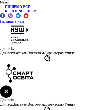
Меню
ПИШЕМО ЕСЕ
RESILIENCE.HELP
Напишіть нам
Для всіх
Для всіх
Батькам
Вчителям
Директорам
Учням
Для всіх
Для всіх
Батькам
Вчителям
Директорам
Учням