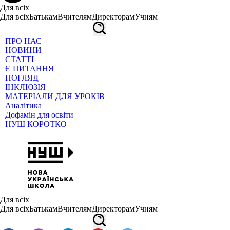
Для всіх
Для всіх
Батькам
Вчителям
Директорам
Учням
ПРО НАС
НОВИНИ
СТАТТІ
Є ПИТАННЯ
ПОГЛЯД
ІНКЛЮЗІЯ
МАТЕРІАЛИ ДЛЯ УРОКІВ
Аналітика
Дофамін для освіти
НУШ КОРОТКО
Для всіх
Для всіх
Батькам
Вчителям
Директорам
Учням