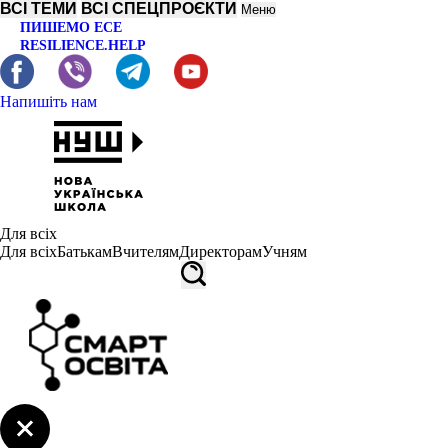
ВСІ ТЕМИ
ВСІ СПЕЦПРОЄКТИ
Меню
ПИШЕМО ЕСЕ
RESILIENCE.HELP
Напишіть нам
Для всіх
Для всіх
Батькам
Вчителям
Директорам
Учням