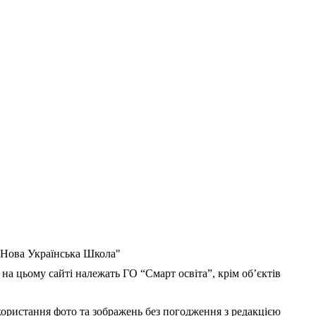
 "Нова Українська Школа"
 на цьому сайті належать ГО “Смарт освіта”, крім об’єктів
користання фото та зображень без погодження з редакцією