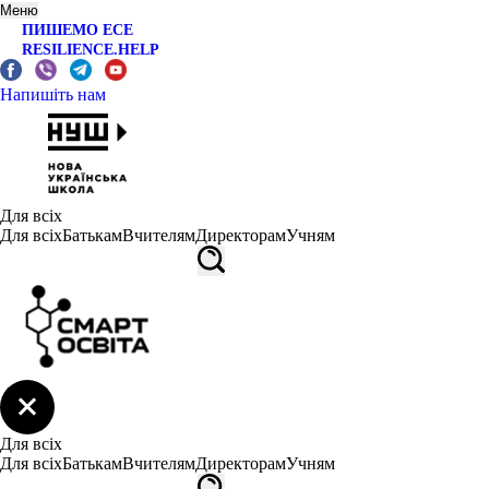
Меню
ПИШЕМО ЕСЕ
RESILIENCE.HELP
Напишіть нам
Для всіх
Для всіх
Батькам
Вчителям
Директорам
Учням
Для всіх
Для всіх
Батькам
Вчителям
Директорам
Учням