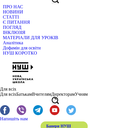
ПРО НАС
НОВИНИ
СТАТТІ
Є ПИТАННЯ
ПОГЛЯД
ІНКЛЮЗІЯ
МАТЕРІАЛИ ДЛЯ УРОКІВ
Аналітика
Дофамін для освіти
НУШ КОРОТКО
Для всіх
Для всіх
Батькам
Вчителям
Директорам
Учням
Напишіть нам
Банери НУШ