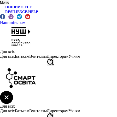
Меню
ПИШЕМО ЕСЕ
RESILIENCE.HELP
Напишіть нам
Для всіх
Для всіх
Батькам
Вчителям
Директорам
Учням
Для всіх
Для всіх
Батькам
Вчителям
Директорам
Учням