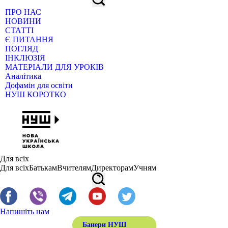
ПРО НАС
НОВИНИ
СТАТТІ
Є ПИТАННЯ
ПОГЛЯД
ІНКЛЮЗІЯ
МАТЕРІАЛИ ДЛЯ УРОКІВ
Аналітика
Дофамін для освіти
НУШ КОРОТКО
Для всіх
Для всіх
Батькам
Вчителям
Директорам
Учням
Напишіть нам
Банери НУШ