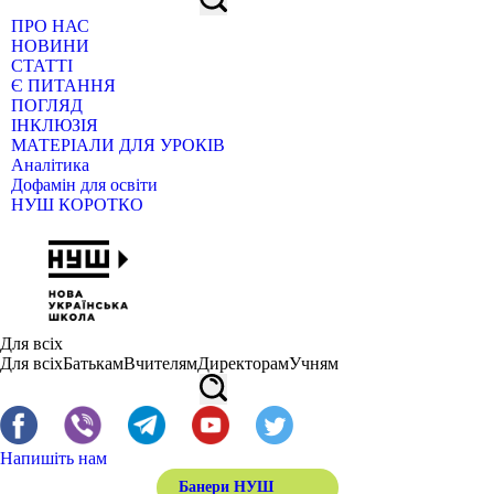
ПРО НАС
НОВИНИ
СТАТТІ
Є ПИТАННЯ
ПОГЛЯД
ІНКЛЮЗІЯ
МАТЕРІАЛИ ДЛЯ УРОКІВ
Аналітика
Дофамін для освіти
НУШ КОРОТКО
Для всіх
Для всіх
Батькам
Вчителям
Директорам
Учням
Напишіть нам
Банери НУШ