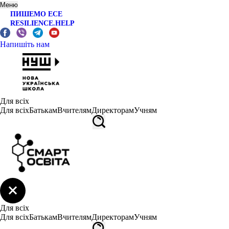
Меню
ПИШЕМО ЕСЕ
RESILIENCE.HELP
Напишіть нам
Для всіх
Для всіх
Батькам
Вчителям
Директорам
Учням
Для всіх
Для всіх
Батькам
Вчителям
Директорам
Учням