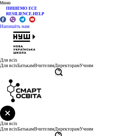
Меню
ПИШЕМО ЕСЕ
RESILIENCE.HELP
Напишіть нам
Для всіх
Для всіх
Батькам
Вчителям
Директорам
Учням
Для всіх
Для всіх
Батькам
Вчителям
Директорам
Учням