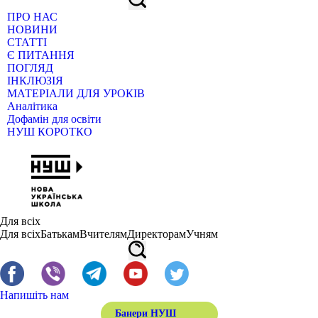
ПРО НАС
НОВИНИ
СТАТТІ
Є ПИТАННЯ
ПОГЛЯД
ІНКЛЮЗІЯ
МАТЕРІАЛИ ДЛЯ УРОКІВ
Аналітика
Дофамін для освіти
НУШ КОРОТКО
Для всіх
Для всіх
Батькам
Вчителям
Директорам
Учням
Напишіть нам
Банери НУШ