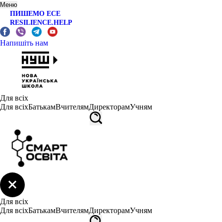
Меню
ПИШЕМО ЕСЕ
RESILIENCE.HELP
Напишіть нам
Для всіх
Для всіх
Батькам
Вчителям
Директорам
Учням
Для всіх
Для всіх
Батькам
Вчителям
Директорам
Учням