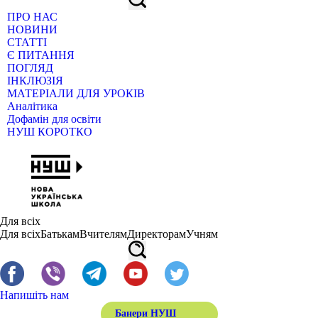
ПРО НАС
НОВИНИ
СТАТТІ
Є ПИТАННЯ
ПОГЛЯД
ІНКЛЮЗІЯ
МАТЕРІАЛИ ДЛЯ УРОКІВ
Аналітика
Дофамін для освіти
НУШ КОРОТКО
Для всіх
Для всіх
Батькам
Вчителям
Директорам
Учням
Напишіть нам
Банери НУШ