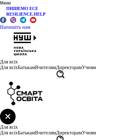
Меню
ПИШЕМО ЕСЕ
RESILIENCE.HELP
Напишіть нам
Для всіх
Для всіх
Батькам
Вчителям
Директорам
Учням
Для всіх
Для всіх
Батькам
Вчителям
Директорам
Учням