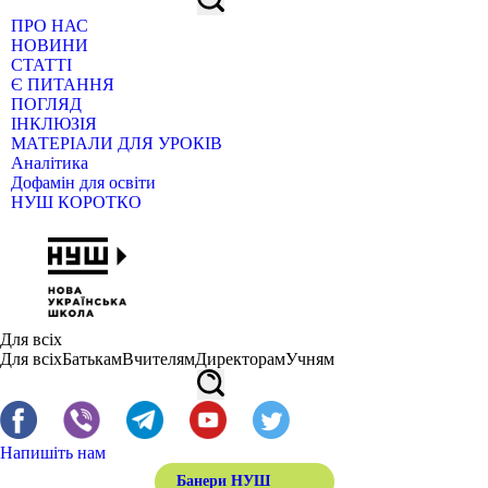
ПРО НАС
НОВИНИ
СТАТТІ
Є ПИТАННЯ
ПОГЛЯД
ІНКЛЮЗІЯ
МАТЕРІАЛИ ДЛЯ УРОКІВ
Аналітика
Дофамін для освіти
НУШ КОРОТКО
Для всіх
Для всіх
Батькам
Вчителям
Директорам
Учням
Напишіть нам
Банери НУШ