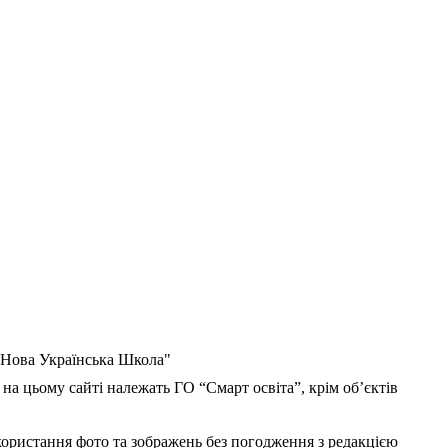
 "Нова Українська Школа"
 на цьому сайті належать ГО “Смарт освіта”, крім об’єктів
користання фото та зображень без погодження з редакцією