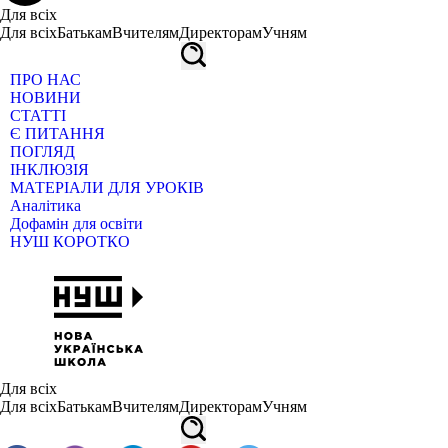
Для всіх
Для всіх
Батькам
Вчителям
Директорам
Учням
ПРО НАС
НОВИНИ
СТАТТІ
Є ПИТАННЯ
ПОГЛЯД
ІНКЛЮЗІЯ
МАТЕРІАЛИ ДЛЯ УРОКІВ
Аналітика
Дофамін для освіти
НУШ КОРОТКО
Для всіх
Для всіх
Батькам
Вчителям
Директорам
Учням