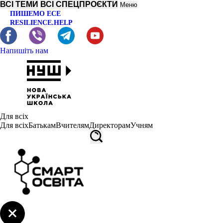
ВСІ ТЕМИ
ВСІ СПЕЦПРОЄКТИ
Меню
ПИШЕМО ЕСЕ
RESILIENCE.HELP
Напишіть нам
Для всіх
Для всіх
Батькам
Вчителям
Директорам
Учням